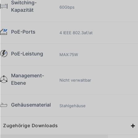
Switching-
60Gbps
Kapazität
PoE-Ports
4 IEEE 802.3af/at
PoE-Leistung
MAX:75W
Management-
Nicht verwaltbar
Ebene
Gehäusematerial
Stahlgehäuse
Zugehörige Downloads