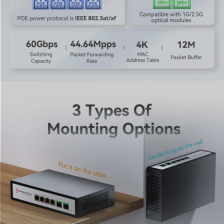
5. Flexible Aufstellung durch Desktop- und
Wandmontage
Passen Sie Ihre Installation mit vielseitigen
Montageoptionen an jeden Raum an. Dieser kompakte
Switch passt sich Ihrer spezifischen Umgebung an, egal
ob er für den einfachen Zugriff auf einem Schreibtisch
platziert oder platzsparend an der Wand montiert wird.
Sein unmanaged, flexibles Design macht ihn zu einer
vielseitigen Komponente für diverse Netzwerkeinsätze,
vom Home-Office bis hin zu industriellen Racks.