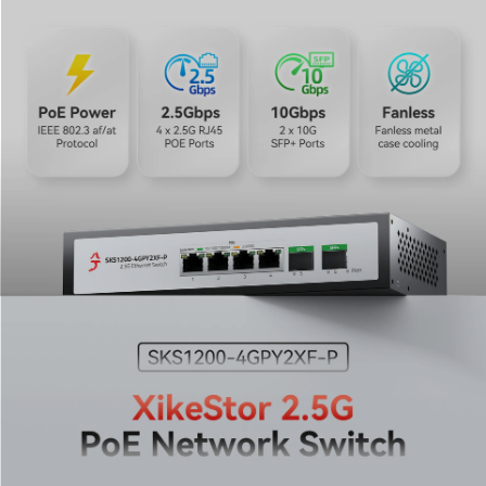
2. Next-Gen 2,5G und 10G SFP+ Konnektivität für
überragende Geschwindigkeit
Erleben Sie ultra-hochgeschwindigkeits-
Datenübertragung mit vier 2,5G RJ45-Ports und zwei
10G SFP+ Uplink-Ports. Speziell auf datenintensive
Anwendungen zugeschnitten, ist dieser 2,5G PoE-
Switch die ideale Lösung für moderne Setups, bei
denen die Bandbreite entscheidend ist. Ob bei massiven
Dateiübertragungen oder Hochgeschwindigkeits-
Uplinks – er stellt sicher, dass Ihr Netzwerk frei von
Engpässen bleibt.
3. Vielseitiges 75 W Gesamtbudget für
Hochleistungsgeräte
Genießen Sie flexible Stromversorgungsoptionen mit
einem robusten PoE-Gesamtleistungsbudget von 75 W.
Diese Stromverteilung ist für eine breite Palette von