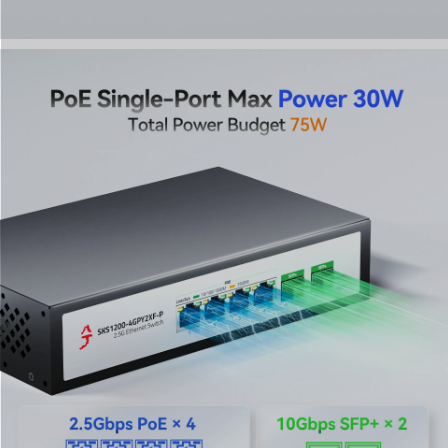
Anwendungen mit hoher Bandbreite optimiert, darunter
2,5G NAS, 4K-Videostreaming, Gaming-PCs und 2,5G-
Server. Er ist die perfekte Wahl für Anwender, die Wert
auf effektives Energiemanagement legen, ohne die
Leistung ihrer 2,5G PCIe-Adapter oder professionellen
Netzwerkgeräte zu opfern.
4. Robustes Metalldesign mit lüfterloser Wärmeableitung
Dieser auf Zuverlässigkeit ausgelegte 2,5Gb PoE-
Netzwerk-Switch verfügt über ein kompaktes,
hochbelastbares Metallgehäuse, das die
Wärmeableitung deutlich verbessert. Die stabile
Konstruktion und das lüfterlose Design gewährleisten
einen geräuschlosen, stabilen Betrieb und eine lange
Lebensdauer. Er ist für den Einsatz in anspruchsvollen
Umgebungen konzipiert, in denen konstante
Betriebszeit und lautlose Kühlung entscheidende
Anforderungen sind.