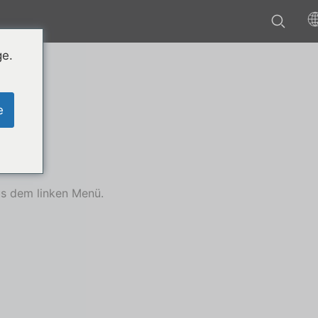
ge.
e
us dem linken Menü.