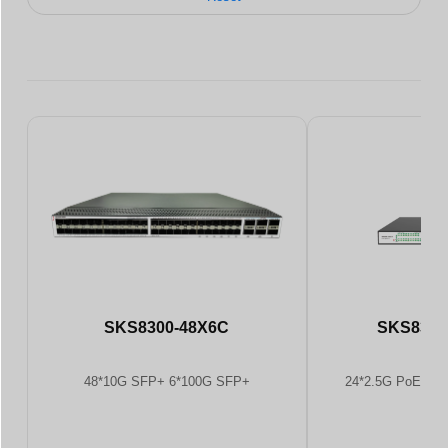
SKS8300-48X6C
SKS8300
48*10G SFP+ 6*100G SFP+
24*2.5G PoE Ethe
SF