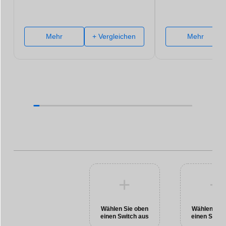
Mehr
+ Vergleichen
Mehr
+
+
Wählen Sie oben
Wählen Sie
einen Switch aus
einen Switc