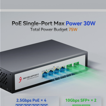
distribution d'énergie est optimisée pour une large
gamme d'applications à large bande passante, y
compris les NAS 2,5G, le streaming vidéo 4K, les PC de
jeu et les serveurs 2,5G. C'est le choix parfait pour les
utilisateurs qui privilégient une gestion efficace de
l'énergie sans sacrifier les performances de leurs
adaptateurs PCIe 2,5G ou de leurs équipements réseau
professionnels.
4. Conception métallique robuste avec dissipation
thermique sans ventilateur
Conçu pour la fiabilité, ce commutateur réseau PoE 2,5
Gb dispose d'un boîtier métallique compact et ultra-
résistant qui améliore considérablement la dissipation de
la chaleur. Sa construction robuste et sa conception
sans ventilateur assurent un fonctionnement silencieux,
stable et une grande longévité. Il est conçu pour
performer dans des environnements exigeants où une