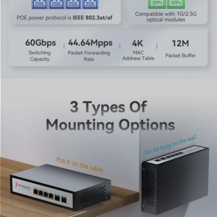
disponibilité constante et un refroidissement silencieux
sont des exigences cruciales.
5. Déploiement flexible avec montage sur bureau et
mural
Adaptez votre installation à n'importe quel espace
grâce à des options de montage polyvalentes. Ce
commutateur compact s'adapte à votre environnement
spécifique, qu'il soit placé sur un bureau pour un accès
facile ou fixé au mur pour gagner de l'espace. Sa
conception non manageable et flexible en fait un
composant polyvalent pour divers déploiements réseau,
du bureau à domicile aux baies industrielles.