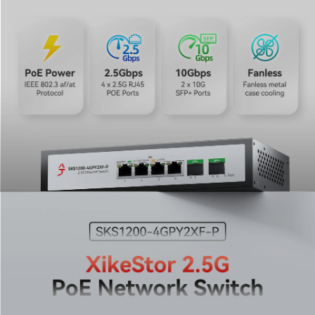
entreprises.
2. Connectivité 2,5G et 10G SFP+ de nouvelle
génération pour une vitesse ultime
Découvrez une transmission de données ultra-rapide
avec quatre ports RJ45 2,5G et deux ports de liaison
montante SFP+ 10G. Spécialement conçu pour les
applications gourmandes en données, ce commutateur
PoE 2,5G est la solution idéale pour les configurations
modernes où la bande passante est critique. Qu'il
s'agisse de transferts de fichiers massifs ou de liaisons
montantes haute vitesse, il garantit que votre réseau
reste sans goulot d'étranglement.
3. Budget total polyvalent de 75W pour les appareils
haute puissance
Profitez d'options d'alimentation flexibles avec un
budget de puissance PoE total robuste de 75W. Cette