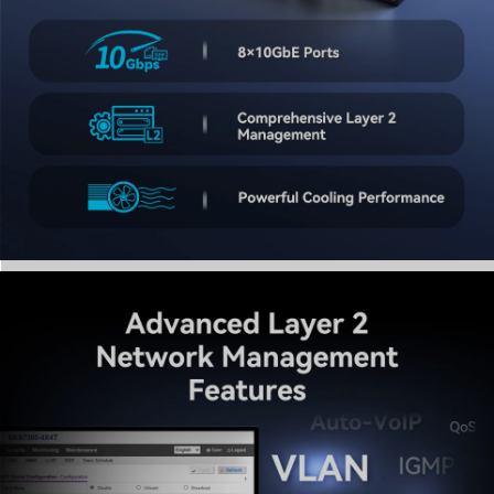
6. Snelle toegang tot webbeheer
Om uw switch te configureren, stelt u uw netwerk-IP in
op 192.168.10.X (X=2-254, behalve 12) en opent u
192.168.10.12 in uw browser. Gebruik de standaard
gebruikersnaam „admin”. Belangrijk Na het aanbrengen
van wijzigingen moet u op de knop „Save” klikken
onder System Manage om te garanderen dat de
instellingen behouden blijven na een herstart of
firmware-upgrade.