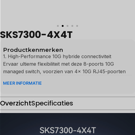
SKS7300-4X4T
Productkenmerken
1. High-Performance 10G hybride connectiviteit
Ervaar ultieme flexibiliteit met deze 8-poorts 10G
managed switch, voorzien van 4× 10G RJ45-poorten
(100M/1G/2,5G/5G/10G auto-adaptief) en 4× 10G SFP+-
MEER INFORMATIE
poorten. Of u nu standaard Cat6a-kabels gebruikt of
hogesnelheidsglasvezel, DAC en AOC, deze 10GbE-
Overzicht
switch biedt verbindingen met lage latentie en hoge
Specificaties
bandbreedte voor veeleisende netwerkomgevingen.
2. Full Line-Rate Switching & nul pakketverlies
Ontworpen als een high-performance 10 gigabit