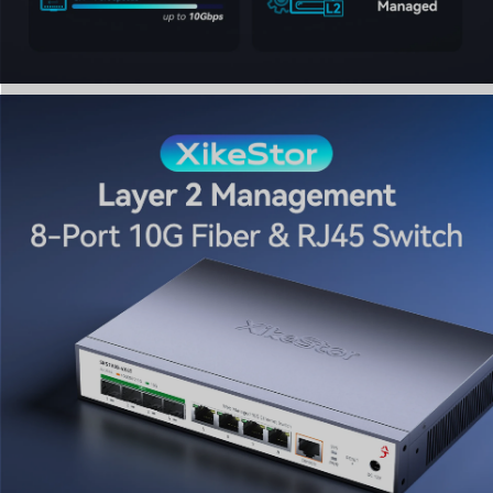
4. Intelligente koeling & robuuste industriële constructie
Gebouwd met een volledig metalen behuizing en
zijventilatie, beschikt deze 10Gb SFP-switch over een
intelligente temperatuurgestuurde ventilator. Het slimme
koelontwerp past de ventilatorsnelheid dynamisch aan
om geluid te minimaliseren en tegelijkertijd een efficiënte
warmteafvoer te garanderen, waardoor de levensduur
van het apparaat wordt verlengd, zelfs onder continue
24/7 zware werklasten.
5. 6KV bliksembeveiliging & veelzijdige implementatie
Uitgerust met 6KV bliksembeveiliging en 8KV ESD-
afscherming, zorgt deze 10-gig switch voor een stabiele
werking onder uitdagende omstandigheden. Met
ondersteuning voor zowel desktop- als wandmontage is
het een betrouwbare keuze voor datacenters, kleine
bedrijven en hogesnelheids-gamingnetwerken die op
zoek zijn naar industriële duurzaamheid.