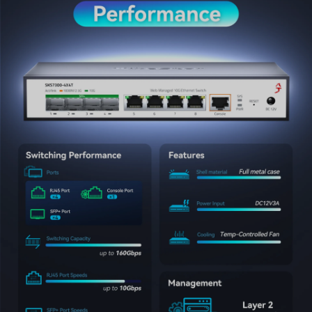
glasvezelswitch, ondersteunt dit apparaat full wire-
speed doorvoer op alle poorten met Auto MDI/MDIX-
functionaliteit. Het zorgt voor stabiele, niet-blokkerende
gegevensoverdracht met minimale latentie, waardoor
het de perfecte ruggengraat is voor 10G NAS-back-
ups, 8K videobewerking en virtualisatie op
bedrijfsniveau.
3. Geavanceerd Layer 2-beheer en optimalisatie
Als een professionele 10G managed netwerkswitch
biedt hij robuuste ondersteuning voor essentiële L2-
functies, waaronder QoS, VLAN, STP, LACP Link
Aggregatie en IGMP Snooping. Optimaliseer uw
verkeersstroom en verbeter de netwerkbeveiliging voor
home labs, kleine zakelijke omgevingen of high-end
gaming-opstellingen met nauwkeurige, intuïtieve
bediening.