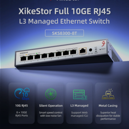
RJ45ポートを搭載。この8ポート10GbEスイッチは、10G
NAS、ワークステーション、8Kビデオストリーミングサー
バー、高性能PCIe NICへシームレスな高速統合を提供しま
す。標準のCat6a/Cat7ケーブルと完全な互換性があり、10
ギガビット・インフラへのアップグレードを簡素化しま
す。
3. 高度なレイヤー3ルーティング ＆ 管理機能
パワフルなL3管理型10Gbネットワークスイッチとして、ス
タティックルーティング、OSPF、BGP、DHCPサーバー
などの高度なプロトコルを強力にサポートします。直感的
なWeb GUIまたはプロ仕様のCLI（Console/SSH）を通じ
てエンタープライズレベルの運用を容易に管理でき、効率
的なVLAN間通信と精密なネットワークセグメンテーショ
ンを可能にします。
4. インテリジェント冷却 ＆ 堅牢なメタル設計
頑丈な産業グレードのメタル筐体とインテリジェントな冷