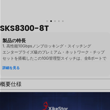
SKS8300-8T
製品の特長
1. 高性能10Gbpsノンブロッキング・スイッチング
エンタープライズ級のプレミアム・ネットワーク・チップ
セットを搭載したこの10G管理型スイッチは、全8ポートで
フルラインレートのノンブロッキング・スイッチングを実
詳細を見る
現します。極めて低い転送遅延とパケットロス・ゼロを体
感してください。要求の厳しい高帯域幅アプリケーション
概要
や大規模データ環境における決定的なバックボーンとなり
仕様
ます。
2. 汎用性の高い全ポート10G RJ45接続
1G/2.5G/5G/10Gオートセンシング機能を備えた8つの10G