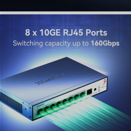
却ファンを内蔵。この10Gbpsスイッチは放熱性に優れ、フ
ァンの速度を自動調整することで、24時間365日の高負荷
稼働下でも安定した動作と長寿命を保証します。
5. セキュリティ強化 ＆ きめ細やかなQoS制御
IP+MAC+ポートバインディング、ACLフィルタリング、
802.1Xなどの高度なセキュリティ機能でネットワークを保
護します。強力なQoS（Quality of Service）エンジンによ
り効果的なトラフィック優先順位付けが可能になり、高密
度なネットワークソリューションにおいて重要な音声、ビ
デオ、サーバーデータの帯域幅を確実に確保します。
6. Web管理画面へのクイックアクセス
管理インターフェースにアクセスするには、ネットワーク
IPを192.168.10.X（X=2-254、12を除く）に設定し、ブラウ
ザに192.168.10.12と入力してください。デバイスに記載さ
れているデフォルトの認証情報（admin/admin）を使用し
ます。重要 設定変更後は、電源の再投入やファームウェア