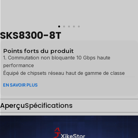
SKS8300-8T
Points forts du produit
1. Commutation non bloquante 10 Gbps haute
performance
Équipé de chipsets réseau haut de gamme de classe
entreprise, ce commutateur manageable 10G assure
EN SAVOIR PLUS
une commutation non bloquante à plein débit sur les 8
ports. Profitez d'une latence de transfert ultra-faible et
Aperçu
d'aucune perte de paquets, ce qui en fait
Spécifications
l'infrastructure définitive pour les applications à large
bande passante et les environnements de données à
grande échelle.