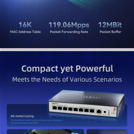
pour les données voix, vidéo et serveur critiques dans
les solutions réseau haute densité.
6. Accès rapide à la gestion Web
Pour accéder à l'interface de gestion, réglez l'IP de
votre réseau sur 192.168.10.X (X=2-254, sauf 12) et
saisissez 192.168.10.12 dans votre navigateur. Utilisez les
identifiants par défaut (admin/admin) indiqués sur
l'appareil. Important Cliquez toujours sur le bouton «
Save » après la configuration pour conserver les
paramètres après un redémarrage ou une mise à jour
du firmware.