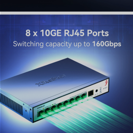
VLAN efficace et une segmentation réseau précise.
4. Refroidissement intelligent et conception métallique
robuste
Construit avec un boîtier métallique industriel ultra-
résistant et un ventilateur de refroidissement intelligent
intégré. Ce commutateur 10 Gbps excelle dans la
dissipation thermique, ajustant automatiquement la
vitesse du ventilateur pour garantir un fonctionnement
stable et une durée de vie prolongée, même sous des
charges de travail intensives 24h/24 et 7j/7.
5. Sécurité renforcée et contrôle QoS granulaire
Sécurisez votre réseau grâce à des fonctionnalités de
sécurité avancées telles que la liaison IP+MAC+Port, le
filtrage ACL et le 802.1X. Le puissant moteur de qualité
de service (QoS) assure une priorisation efficace du
trafic, vous permettant de garantir la bande passante