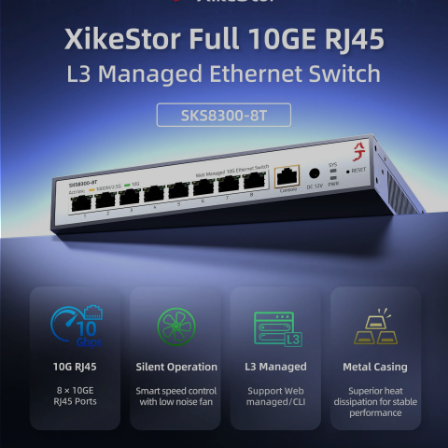
2. Connectivité polyvalente tout RJ45 10G
Doté de 8 ports RJ45 10G avec capacités d'auto-
détection 1G/2,5G/5G/10G. Ce commutateur 10GbE à 8
ports permet une intégration haute vitesse transparente
pour les NAS 10G, les stations de travail, les serveurs
de streaming vidéo 8K et les cartes réseau PCIe haute
performance. Il est entièrement compatible avec les
câbles Cat6a/Cat7 standard, simplifiant votre passage à
une infrastructure 10 Gigabits.
3. Routage et gestion de niveau 3 (Layer 3) avancés
En tant que commutateur réseau 10 Gb manageable L3
puissant, il offre un support robuste pour les
protocoles avancés, notamment le routage statique,
l'OSPF, le BGP et le serveur DHCP. Gérez vos
opérations de classe entreprise en toute simplicité via
une interface Web intuitive ou une CLI professionnelle
(Console/SSH), permettant une communication inter-