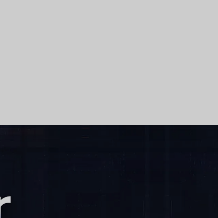
op lange termijn in uitdagende omgevingen te garanderen.
n breed scala aan 2,5GbE- en 10GbE-apparaten, en biedt
rade voor uw bestaande Ethernet-infrastructuur.