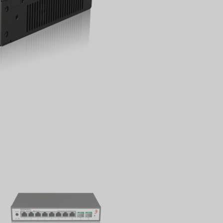
tussen controle en eenvou
3. Stabiele, non-blocking tra
Alle poorten ondersteunen 
Dit vermindert de doorvoer
betrouwbare ruggengraat vo
netwerkadapters. Het is de
en creatieve studio's.
4. Stil ventilatorloos ontw
Gebouwd met een hoogwaardi
ventilatieopeningen voor su
structuur garandeert een 10
rustige kantooromgevingen
ontworpen voor 24/7 stabiel
5. 6KV bliksembeveiliging & 
Ontworpen voor betrouwbaa