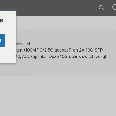
ge.
X
e
G connectiviteit
45-poorten (100M/1G/2,5G adaptief) en 2× 10G SFP+-
el- of DAC/AOC-uplinks. Deze 10G uplink switch zorgt
te gegevensoverdracht voor krachtige apparaten zoals
K videostreaming servers.
ties
d switch levert hij een essentieel pakket aan
tieve, gebruiksvriendelijke Web UI. Optimaliseer
r met VLAN (tot 32 ID's) voor netwerisolatie, QoS voor
CP Link Aggregatie om de bandbreedte te verhogen. Met
g en Loop Prevention biedt het de perfecte balans