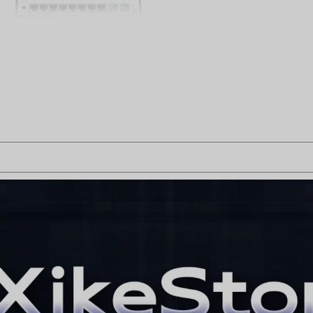
afscherming om stabiliteit 
Volledig compatibel met ee
een toekomstbestendige upg