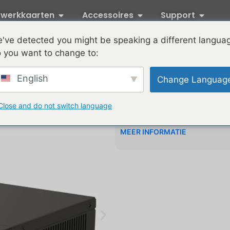
twerkkaarten
Accessoires
Support
've detected you might be speaking a different langua
SKS3200-8E2
 you want to change to:
Productkenmerken
English
Change Languag
1. High-Bandwidth 2,5G & 10
Voorzien van 8× 2,5GbE RJ
Close and do not switch language
poorten voor snelle glasvez
voor naadloze, full line-ra
MEER INFORMATIE
2,5G NAS, WiFi 6 AP's en 4
2. Slimme Layer-beheerfunc
Als veelzijdige Smart Manage
beheerfuncties via een intuï
moeiteloos uw infrastructuu
verkeersprioritering en LA
geïntegreerde IGMP Snoopin