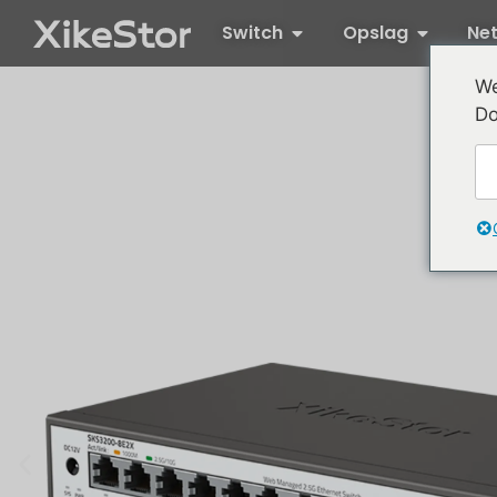
Switch
Opslag
Ne
We
Do