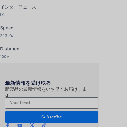
は、最大 100 メートルの信頼性の高いデータ伝送をサポー
インターフェース
トします。低遅延と高い安定性が不可欠な Top-of-
LC
Rack（ToR）、Leaf-Spine アーキテクチャ、および高速
なスイッチ間・サーバー間接続において、理想的でコスト
Speed
効率の高いソリューションです。
25Gb/s
3.⁠ 高い信頼性を誇る精密 LC デュプレックス・インターフ
Distance
ェース
100M
標準的な LC デュプレックスコネクタを採用した SKMM-
25G-100M は、挿入損失を最小限に抑え、安全で安定した
光リンクを保証します。ホットプラグ対応の SFP28 フォ
ームファクタにより、重要な機器の電源を落とすことな
最新情報を受け取る
く、シームレスな設置と「オンザフライ」でのネットワー
新製品の最新情報をいち早くお届けしま
ク拡張が可能です。
す。
4.⁠ 先進の低消費電力設計と効率的な熱管理
最新のグリーンデータセンター向けに設計されたこの 25G
Subscribe
トランシーバーは、低消費電力に最適化されています。優