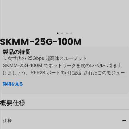
SKMM-25G-100M
製品の特長
1.⁠ 次世代の 25Gbps 超高速スループット
SKMM-25G-100M でネットワークを次のレベルへ引き上
げましょう。SFP28 ポート向けに設計されたこのモジュー
ルは、安定した 25Gb/s の伝送速度を実現し、標準的な
詳細を見る
10G SFP+ モジュールの 2.5 倍の帯域幅を提供します。ボ
トルネックを解消したいハイパフォーマンス・データセン
概要
ターや企業ネットワークのアップグレードに最適です。
仕様
2.⁠ 100m 短距離接続に最適化
仕様
高密度な短距離導入に合わせて調整されたこのモジュール