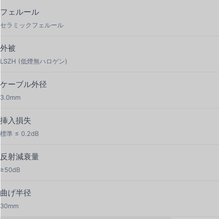
（9/125μm）デュプレックス光ケーブルは、エンタープラ
フェルール
イズ・バックボーン、電気通信、および高速データセンタ
セラミックフェルール
ーのリンクに最適化されています。標準的なマルチモード
ファイバーよりもはるかに長い距離で、一貫した高帯域幅
外被
パフォーマンスをサポートします。
LSZH (低煙無ハロゲン)
3.⁠ 防火性を高める LSZH 規格外被
ケーブル外径
プロフェッショナルな環境では安全性が最優先されます。
3.0mm
当社のケーブルは低煙無卤（LSZH）ジャケットに包まれて
おり、高熱や火災の際にも煙の発生を最小限に抑え、有毒
挿入損失
なハロゲンを放出しません。データセンターやオフィスに
標準 ≤ 0.2dB
おける厳しい安全規制への準拠を確実にします。
反射減衰量
4.⁠ 最適化された曲げ半径と耐久性のある 3.0mm 設計
≥50dB
堅牢な 3.0mm のケーブル径と 30mm の最小曲げ半径によ
り、物理的な強度と配線の柔軟性の完璧なバランスを実現
曲げ半径
しました。高密度なパッチパネル環境の過酷な使用に耐え
30mm
るよう設計されており、信号品質を損なうことなく長期的