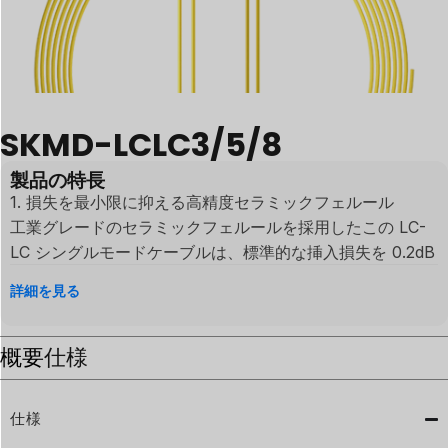
SKMD-LCLC3/5/8
製品の特長
1.⁠ 損失を最小限に抑える高精度セラミックフェルール
工業グレードのセラミックフェルールを採用したこの LC-
LC シングルモードケーブルは、標準的な挿入損失を 0.2dB
以下に抑えています。精密に調整されたコネクタが超安定
詳細を見る
した信号伝送を実現し、データの完全性が重要視される高
速光ファイバーネットワークにおいて信頼できる選択肢と
概要
なります。
仕様
2.⁠ 長距離対応のシングルモード・デュプレックス性能
仕様
長距離接続用に設計されたこのシングルモード