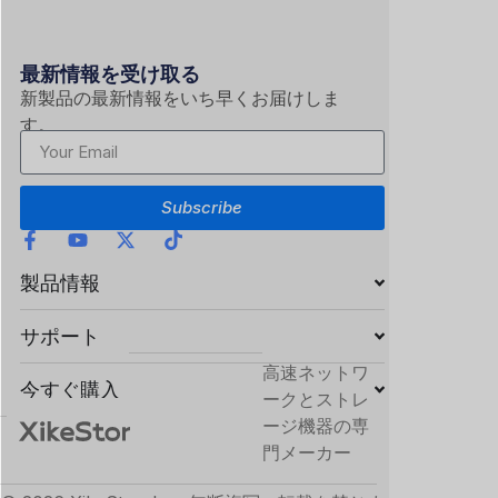
な耐久性を提供します。
5.⁠ 信号の純度を保つプロフェッショナル級の反射減衰量
最新情報を受け取る
50dB 以上の反射減衰量を誇る SKMD-LCLC シリーズは、
新製品の最新情報をいち早くお届けしま
バックリフレクション（戻り反射）を効果的に抑制しま
す。
す。各ケーブルは個別に厳格なテストを受けており、最高
水準の業界規格を満たしているため、重要なネットワーク
ハードウェアにクリーンで干渉のない光リンクを提供しま
Subscribe
す。
製品情報
サポート
高速ネットワ
今すぐ購入
ークとストレ
ージ機器の専
門メーカー