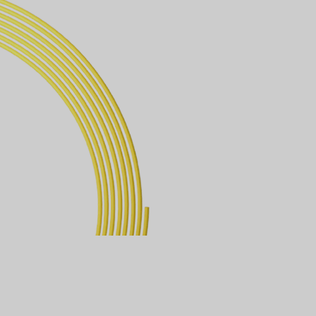
3.⁠ 屋内使用に適した LSZH
高い安全基準を満たすため、
災時にも煙の発生を最小限に
センターなどの防火規定に完
4.⁠ 耐久性に優れた 3.0mm
堅牢な 3.0mm のケーブル
れた耐久性を実現しました。
線トレイ内でも容易にルーテ
5.⁠ 工業グレードの反射減衰
反射減衰量 50dB 以上を誇
ン（戻り反射）を効果的に最
ケーブルは厳格なテストを経て
フォーマンスを発揮します。