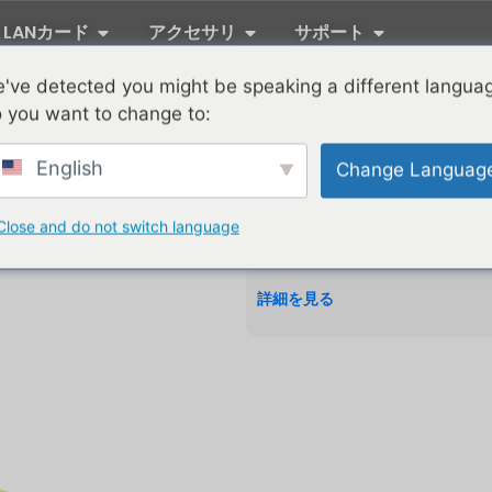
LANカード
アクセサリ
サポート
've detected you might be speaking a different langua
 you want to change to:
SKMA-LCLC3/
English
Change Languag
製品の特長
1.⁠ 信号損失を最小限に抑
Close and do not switch language
プロフェッショナルグレード
0.2dB 以下に抑えた LC
より信号効率を最大化し、高
詳細を見る
クを提供します。
2.⁠ 効率的なシングルモード
シングルモード（9/125μ
ケーブルは、単芯構造によりデ
ペースの節約、配線の簡素化