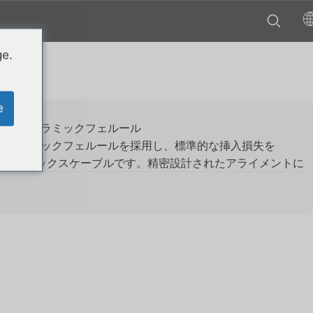
ge.
5/8
e
える高精度セラミックフェルール
のセラミックフェルールを採用し、標準的な挿入損失を
-LC シンプレックスケーブルです。精密設計されたアライメントに
速通信やデータネットワークに安定した信頼性の高い光リン
・シンプレックス接続
m）システム向けに設計されたこのシンプレックス光ファイバー
ータ伝送を最適化します。BiDi（双方向）構成や、設置ス
が求められる用途に最適な選択肢です。