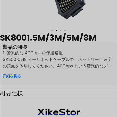
SK8001.5M/3M/5M/8M
製品の特長
1.⁠ 驚異的な 40Gbps の伝送速度
SK800 Cat8 イーサネットケーブルで、ネットワーク速度
の頂点を体験してください。40Gbps という驚異的なデー
タ転送速度をサポートし、Cat7 の 4 倍の速さを実現。デ
詳細を見る
ータセンター、サーバー室、そしてボトルネックのないパ
フォーマンスを求めるプロフェッショナルにとって究極の
概要
選択肢です。
仕様
2.⁠ 未来を見据えた 2000MHz の超広帯域
2000MHz の圧倒的な帯域幅により、この Cat8 ケーブル