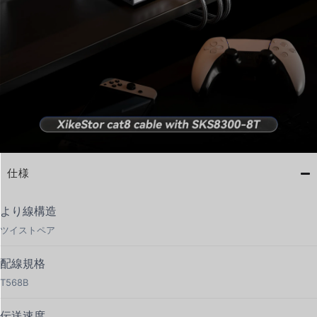
仕様
より線構造
ツイストペア
配線規格
T568B
伝送速度