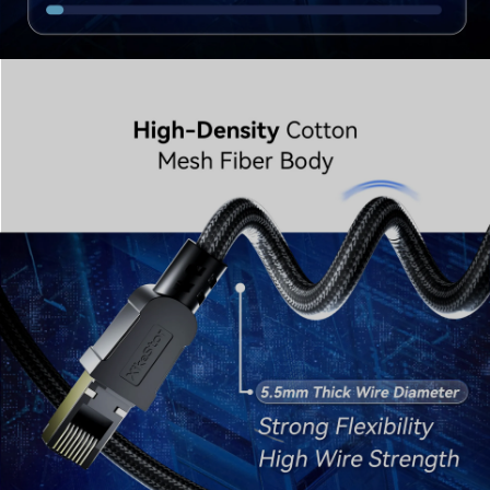
耐久性と、きれいな配線管理に必要な柔軟性を完璧なバラ
ンスで両立させました。
5.⁠ ゲーミングおよびプロフェッショナル・システムへの究
極の回答
ハイエンドのゲーミング PC、NAS ストレージ、または高
速ネットワークスイッチの接続において、SK800 シリーズ
は最も信頼性の高いリンクを提供します。1.5m から 8m ま
での長さをラインナップし、ラグを排除してハードウェア
の可能性を最大限に引き出したいすべての方に最適なプレ
ミアムな選択肢です。