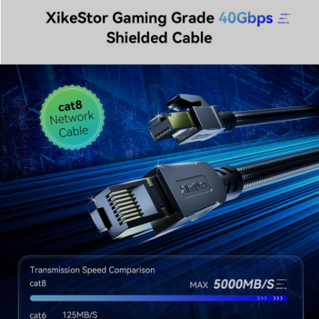
は優れた信号安定性と効率を提供します。8K ビデオストリ
ーミング、高頻度取引、大規模な AI 処理など、最もデータ
負荷の高いタスクを処理できるように設計されており、次
世代のテクノロジーに備えたネットワーク環境を構築しま
す。
3.⁠ 信号の完全性を高める高度なシールド構造
プロフェッショナルグレードのシールド付きツイストペア
（STP）構造を採用した SK800 は、EMI/RFI 干渉に対し
て比類のない保護を提供します。この高度なシールドによ
り、ノイズのないクリーンな信号が保証され、電子機器や
電源ラインが密集する環境でも極めて安定した接続を実現
します。
4.⁠ T568B 規格準拠と堅牢な造り
厳格な T568B 配線規格に準拠しており、ユニバーサルな
互換性と信頼性の高いパフォーマンスを保証します。外径
5.5mm の高品質ジャケットを採用し、過酷な使用に耐える