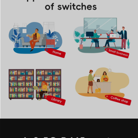
différents appareils et scénarios.
2. Large compatibilité et support étendu pour le matériel
haut de gamme
Compatible avec une vaste gamme d'équipements
réseau et d'applications exigeantes, notre commutateur
prend entièrement en charge le stockage NAS 2,5G, le
streaming vidéo 4K, les PC de jeu haute performance,
les serveurs, les adaptateurs PCIe et les interfaces
réseau SFP. Sa large compatibilité assure un support
efficace pour diverses configurations réseau
domestiques et professionnelles, créant un écosystème
pérenne pour vos appareils à large bande passante.
3. Conception métallique silencieuse, sans ventilateur et
fiable
Conçu pour durer, ce répartiteur Internet est doté d'un
boîtier entièrement métallique durable qui assure une