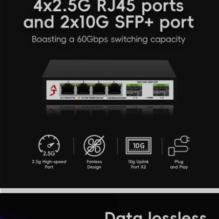
excellente dissipation de la chaleur sans aucun bruit de
ventilateur. Cette conception purement sans ventilateur
garantit un fonctionnement silencieux et optimal, tandis
qu'une protection intégrée contre la foudre sécurise
votre matériel, garantissant une infrastructure durable
et fiable pour vos salles de serveurs ou vos bureaux à
domicile.
4. Simplicité Plug-and-Play avec montage flexible sur
bureau ou mural
Configurez votre réseau sans effort avec ce
commutateur purement Plug-and-Play ; connectez
simplement le câble d'alimentation et les câbles
Ethernet pour éliminer immédiatement les
configurations complexes et gagner du temps. Il offre
une flexibilité maximale d'installation, avec des options
polyvalentes pour le placement sur bureau et le
montage mural afin de s'adapter parfaitement à vos