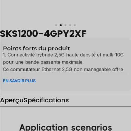
SKS1200-4GPY2XF
Points forts du produit
1. Connectivité hybride 2,5G haute densité et multi-10G
pour une bande passante maximale
Ce commutateur Ethernet 2,5G non manageable offre
une vitesse réseau exceptionnelle avec une capacité de
EN SAVOIR PLUS
commutation robuste de 60 Gbps. Il dispose d'une
connectivité polyvalente 4 ports RJ45 2,5GbE pour un
Aperçu
accès rapide aux périphériques et 2 ports de liaison
Spécifications
montante SFP+ 10G puissants. Considéré comme l'un
des meilleurs commutateurs réseau pour diverses
applications, il offre un équilibre idéal de performances
supérieures pour un trafic de données fluide à travers